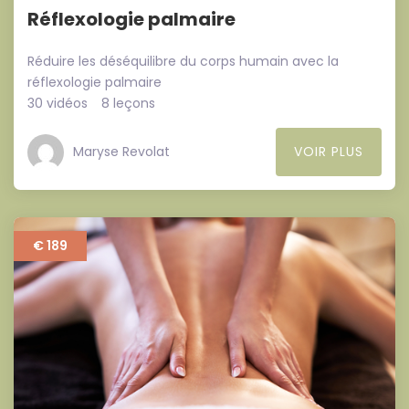
Réflexologie palmaire
Réduire les déséquilibre du corps humain avec la
réflexologie palmaire
30 vidéos
8 leçons
Maryse Revolat
VOIR PLUS
€ 189