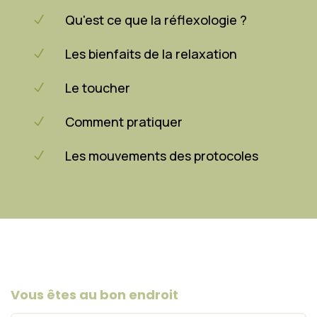
Qu'est ce que la réflexologie ?
N
Les bienfaits de la relaxation
N
Le toucher
N
Comment pratiquer
N
Les mouvements des protocoles
N
Vous êtes au bon endroit