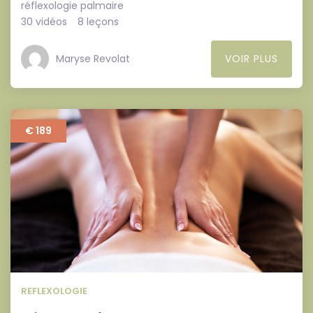
réflexologie palmaire
30 vidéos
8 leçons
Maryse Revolat
VOIR PLUS
€ 189
REFLEXOLOGIE