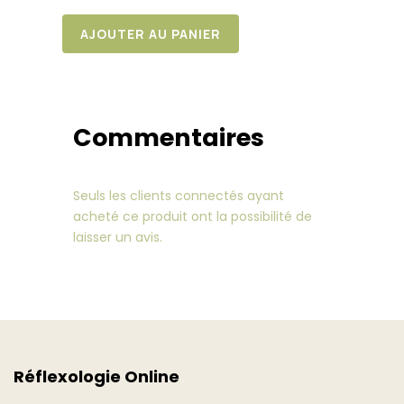
AJOUTER AU PANIER
quantité
de
Les
points
Knap
Commentaires
Seuls les clients connectés ayant
acheté ce produit ont la possibilité de
laisser un avis.
Réflexologie Online