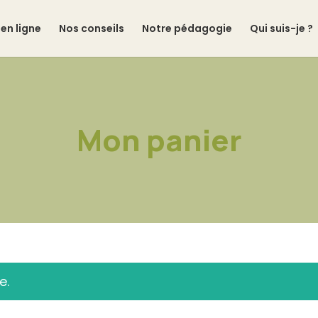
en ligne
Nos conseils
Notre pédagogie
Qui suis-je ?
Mon panier
e.