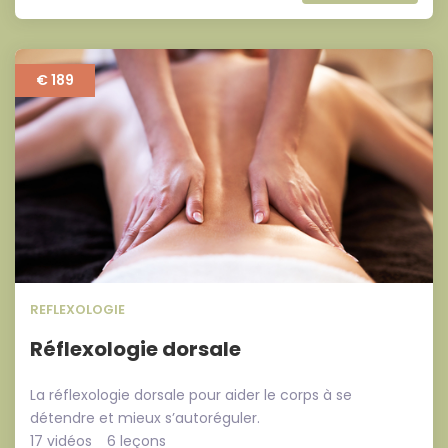
€ 189
REFLEXOLOGIE
Réflexologie dorsale
La réflexologie dorsale pour aider le corps à se
détendre et mieux s’autoréguler.
17 vidéos
6 leçons