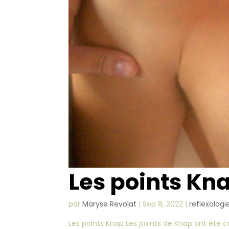
Les points Kn
par
Maryse Revolat
|
Sep 8, 2022
|
reflexologi
Les points Knap Les points de Knap ont été 