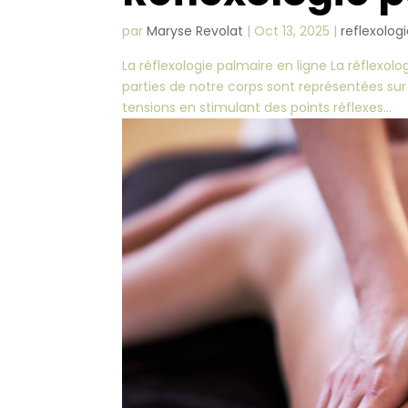
par
Maryse Revolat
|
Oct 13, 2025
|
reflexolog
La réflexologie palmaire en ligne La réflexol
parties de notre corps sont représentées sur n
tensions en stimulant des points réflexes...