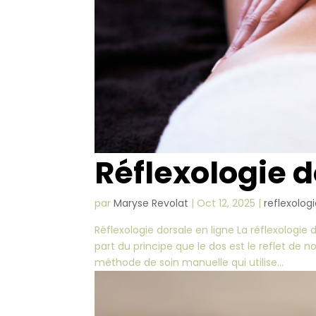
Réflexologie 
par
Maryse Revolat
|
Oct 12, 2025
|
reflexolog
Réflexologie dorsale en ligne La réflexologie 
part du principe que le dos est le reflet de 
méthode de soin manuelle qui utilise...