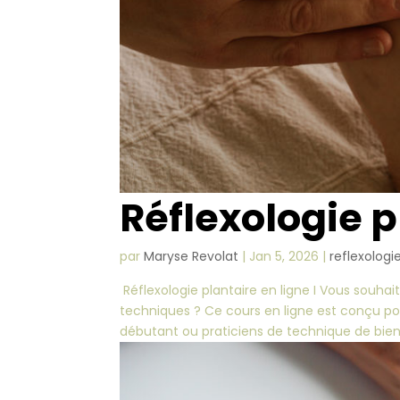
Réflexologie p
par
Maryse Revolat
|
Jan 5, 2026
|
reflexologi
Réflexologie plantaire en ligne I Vous souhait
techniques ? Ce cours en ligne est conçu pour
débutant ou praticiens de technique de bien.