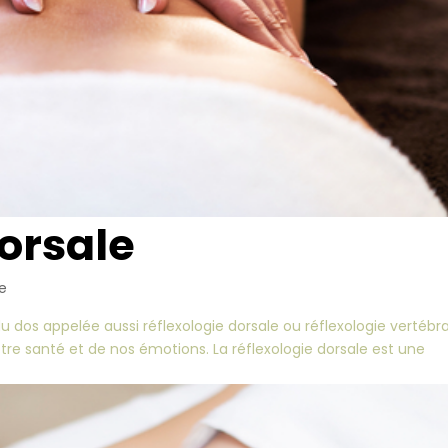
dorsale
ie
du dos appelée aussi réflexologie dorsale ou réflexologie vertébr
notre santé et de nos émotions. La réflexologie dorsale est une