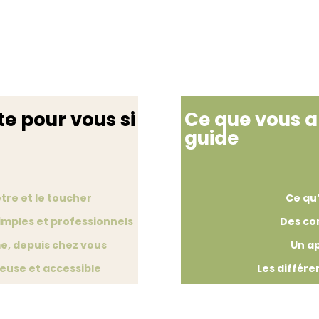
te pour vous si
Ce que vous al
guide
être et le toucher
Ce qu
imples et professionnels
Des co
e,
depuis chez vous
Un a
euse et accessible
Les différ