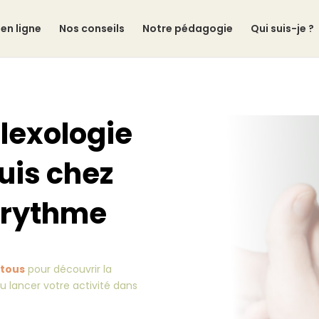
en ligne
Nos conseils
Notre pédagogie
Qui suis-je ?
flexologie
uis chez
e rythme
 tous
pour découvrir la
 lancer votre activité dans