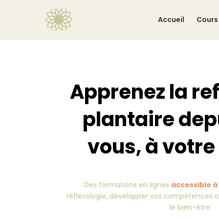
Accueil
Cours 
Apprenez la re
plantaire dep
vous, à votr
Des formations en lignes
accessible à
réflexologie, développer vos compétences ou
le bien-être