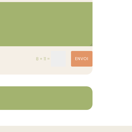
=
ENVOI
8 + 11