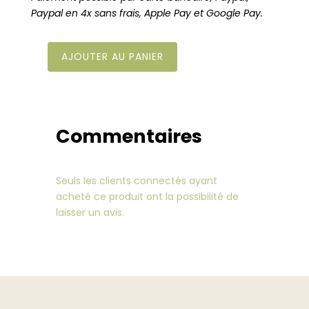
Paypal en 4x sans frais, Apple Pay et Google Pay.
AJOUTER AU PANIER
quantité
de
Réflexologie
palmaire
en
Commentaires
ligne
Seuls les clients connectés ayant
acheté ce produit ont la possibilité de
laisser un avis.