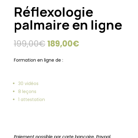
Réflexologie
palmaire en ligne
Le
Le
199,00
€
189,00
€
prix
prix
initial
actuel
Formation en ligne de :
était :
est :
199,00€.
189,00€.
30 vidéos
8 leçons
1 attestation
Paiement possible par carte bancaire, Paypal,