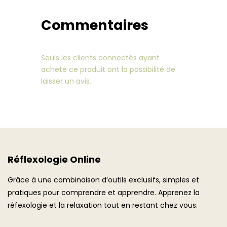
"Le
chemin"
Commentaires
-7
formations
Seuls les clients connectés ayant
acheté ce produit ont la possibilité de
laisser un avis.
Réflexologie Online
Grâce à une combinaison d’outils exclusifs, simples et
pratiques pour comprendre et apprendre. Apprenez la
réfexologie et la relaxation tout en restant chez vous.