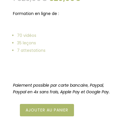
prix
prix
initial
actuel
Formation en ligne de :
était :
est :
1
820,00€.
323,00€.
70 vidéos
35 leçons
7 attestations
Paiement possible par carte bancaire, Paypal,
Paypal en 4x sans frais, Apple Pay et Google Pay.
AJOUTER AU PANIER
quantité
de
Pack