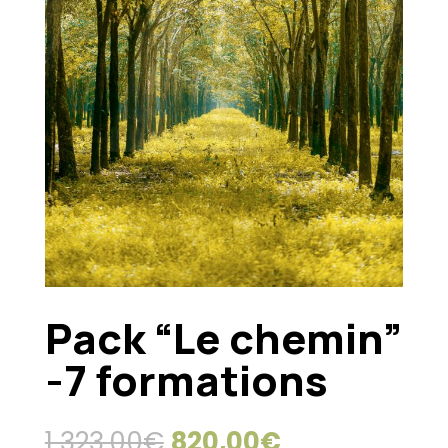
Pack “Le chemin”
-7 formations
Le
Le
1 323,00
€
820,00
€