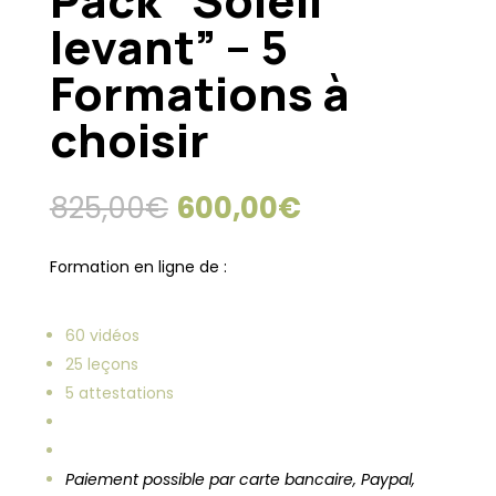
Pack “Soleil
levant” – 5
Formations à
choisir
Le
Le
825,00
€
600,00
€
prix
prix
initial
actuel
Formation en ligne de :
était :
est :
825,00€.
600,00€.
60 vidéos
25 leçons
5 attestations
Paiement poss
ible par carte bancaire, Paypal,