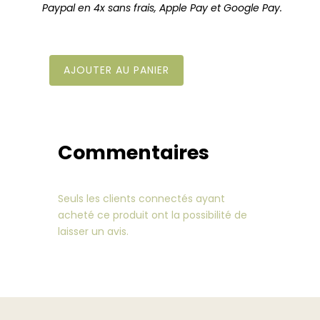
Paypal en 4x sans frais, Apple Pay et Google Pay.
AJOUTER AU PANIER
quantité
de
Pack
"Soleil
levant"
Commentaires
-
5
Formations
Seuls les clients connectés ayant
à
acheté ce produit ont la possibilité de
choisir
laisser un avis.